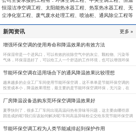
恒湿洁净空调工程、太阳能热水器工程、热泵热水器工程、无
尘净化室工程、废气废水处理工程、喷油柜、通风除尘工程等
领域。
新闻资讯
更多 »
增强环保空调的使用寿命和降温效果的有效方法
环保湿帘是一个进风口，可以有效的祛除空气中的灰尘、颗粒物、污染等
气体，环保湿选好了，可以给工人一个舒适的工作环境，也可以增强环保
空调的使用寿命和降温效果。 环保空调为保证送风阻力最小，从主机接出
的风管曲...
节能环保空调在适用场合下的通风降温效果比较理想
越来越多的企业工厂车间使用节能环保空调，这不单单是节能环保空调的
投资成本小，降温效果理想，最主要的是节能环保空调环保，无污染，在
国家大力推广新能源的同时，节能环保空调也是国家支持的环保降温设
备。节能环...
厂房降温设备选购东莞环保空调降温效果好
夏季快到了，很多工厂车间出现高温闷热有异味等问题，这主要由哪些原
因造成的呢?我们应该如何解决呢?车间高温异味粉尘交给东莞节能环保空调
厂家来处理。 工厂车间出现高温闷热有异味的原因：车间内上班工作人员
多，空...
节能环保空调工程为人类节能减排起到保护作用