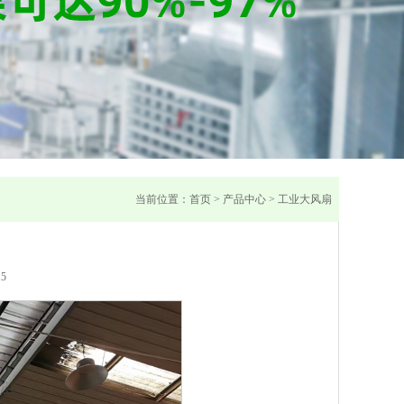
当前位置：
首页
>
产品中心
>
工业大风扇
15