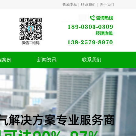
收藏本站
|
联系我们
|
关于我们
程案例
新闻资讯
联系我们