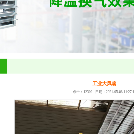
工业大风扇
点击：12302 日期：2021-05-08 11:27: