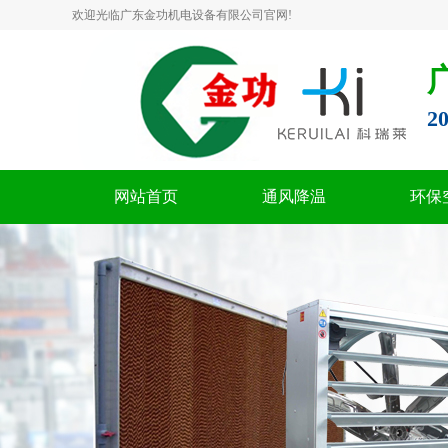
欢迎光临广东金功机电设备有限公司官网!
2
网站首页
通风降温
环保