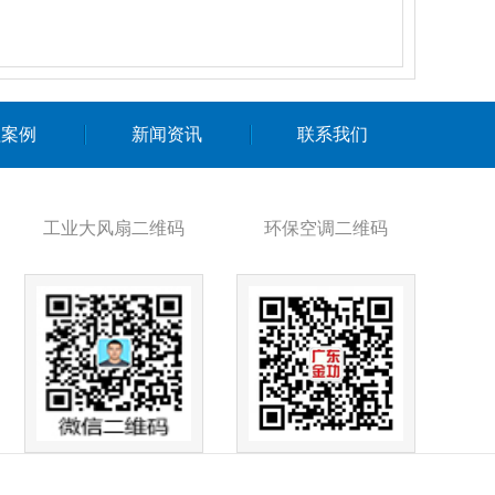
程案例
新闻资讯
联系我们
工业大风扇二维码
环保空调二维码