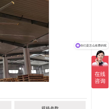
你们是怎么收费的呢
现在有优惠活动吗
规格参数