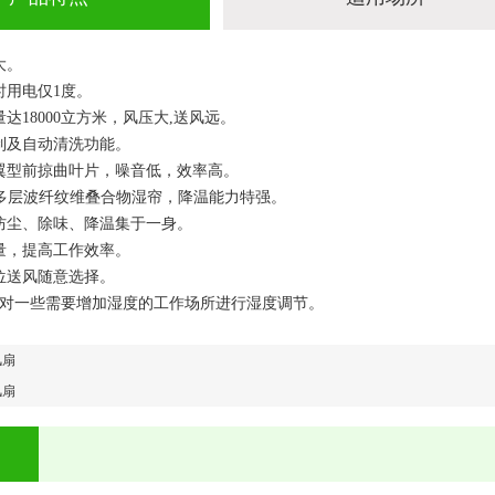
大。
时用电仅1度。
量达18000立方米，风压大,送风远。
控制及自动清洗功能。
机翼型前掠曲叶片，噪音低，效率高。
mm厚多层波纤纹维叠合物湿帘，降温能力特强。
、防尘、除味、降温集于一身。
氧量，提高工作效率。
岗位送风随意选择。
：可对一些需要增加湿度的工作场所进行湿度调节。
风扇
风扇