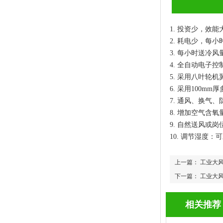
1. 投资少，效能
2. 耗电少，每小
3. 每小时送冷风
4. 全自动电子
5. 采用八叶轮
6. 采用100
7. 通风、换气
8. 增加空气含
9. 自然送风或
10. 调节湿度
上一篇：
工业大
下一篇：
工业大
相关推荐