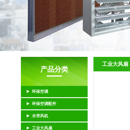
工业大风扇
产品分类
环保空调
环保空调配件
水帘风机
工业大风扇